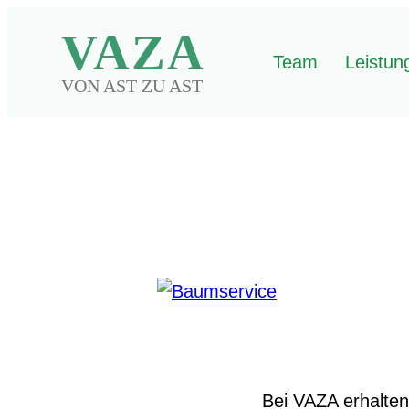
VAZA
Team
Leistun
zurück
VON AST ZU AST
Bei VAZA erhalten