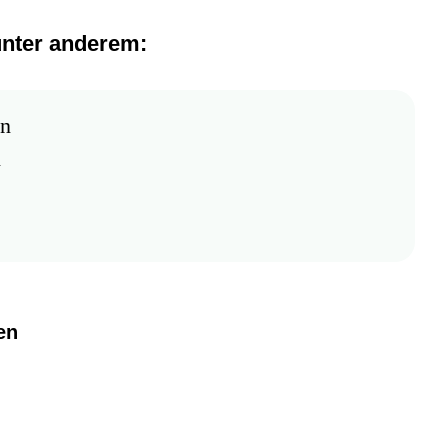
unter anderem:
 FLL
en
n
en