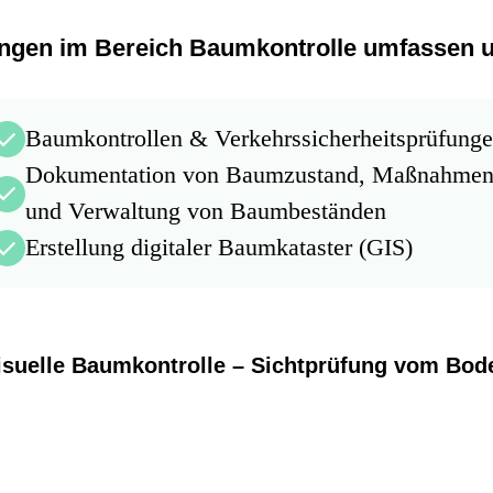
hen auch mittels Seilklettertechnik
ngen im Bereich Baumkontrolle umfassen 
en- und Wurzelfräsung: Entfernen von
Kronenpflege
Kontaktformular
tümpfen nach der Fällung
Totholzentfernung
z- und Neupflanzung mit Entwicklungspflege nach
Baumkontrollen & Verkehrssicherheitsprüfung
Lichtraumprofilschnitt
Dokumentation von Baumzustand, Maßnahme
Kroneneinkürzung und Kronensicherung
und Verwaltung von Baumbeständen
Jungbaumpflege und Erziehungsschnitt
Erstellung digitaler Baumkataster (GIS)
Pflege nach Sturmschäden
isuelle Baumkontrolle – Sichtprüfung vom Bod