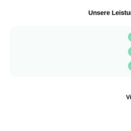
Bereic
Unsere Leistu
Stubb
Baums
Ersat
V