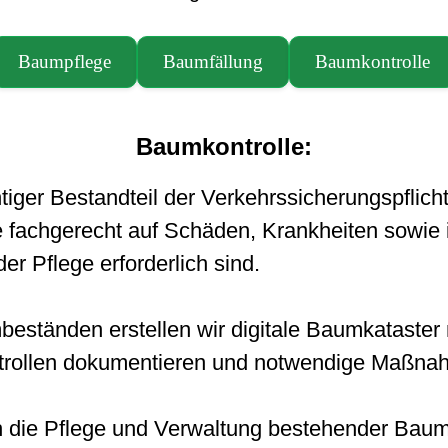
Baumpflege
Baumfällung
Baumkontrolle
Baumkontrolle:
tiger Bestandteil der Verkehrssicherungspfli
fachgerecht auf Schäden, Krankheiten sowie i
 Pflege erforderlich sind.
ungen im Bereich Baumfällung umfassen u
beständen erstellen wir digitale Baumkataster
ntrollen dokumentieren und notwendige Maßnah
ngen in sensiblen Bereichen mittels eigener Hubar
tungen im Bereich Baumpflege umfassen un
 die Pflege und Verwaltung bestehender Baum
emfällungen: Abtragung von Bäumen in beengten